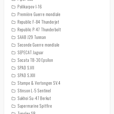
Polikarpov I-16
Première Guerre mondiale
Republic F-84 Thunderjet
Republic P-47 Thunderbolt
SAAB J29 Tunnan
Seconde Guerre mondiale
SEPECAT Jaguar
Socata TB-30 Epsilon
SPAD S.VII
SPAD S.XIII
Stampe & Vertongen SV.4
Stinson L-5 Sentinel
Sukhoi Su-47 Berkut
Supermarine Spitfire
Tupolev SB