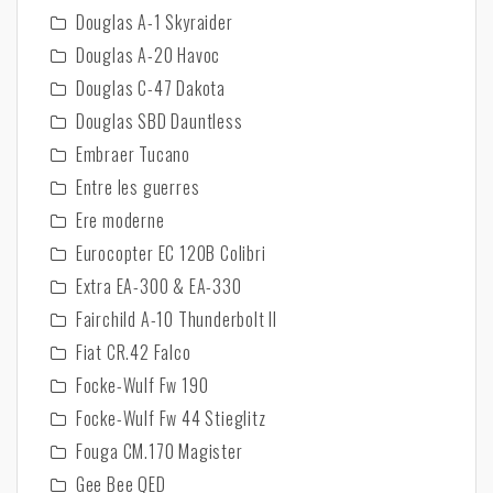
Douglas A-1 Skyraider
Douglas A-20 Havoc
Douglas C-47 Dakota
Douglas SBD Dauntless
Embraer Tucano
Entre les guerres
Ere moderne
Eurocopter EC 120B Colibri
Extra EA-300 & EA-330
Fairchild A-10 Thunderbolt II
Fiat CR.42 Falco
Focke-Wulf Fw 190
Focke-Wulf Fw 44 Stieglitz
Fouga CM.170 Magister
Gee Bee QED